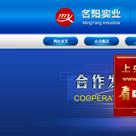
网站首页
企业概况
网站首页
企业概况